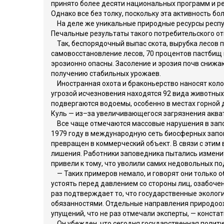
принято более десяти национальных программ и р
Однако все без толку, поскольку эта активность б
На деле же уникальные природные ресурсы респуб
Печальные результаты такого потребительского о
Так, беспорядочный выпас скота, вырубка лесов 
самовосстановление лесов, 70 процентов пастбищ 
эрозионно опасны. Засоление и эрозия почв снижа
получению стабильных урожаев.
Иностранная охота и браконьерство наносят коло
угрозой исчезновения находятся 92 вида животных,
подвергаются водоемы, особенно в местах горной
Куль — из–за увеличивающегося загрязнения аква
Все чаще отмечаются массовые нарушения в запов
1979 году в международную сеть биосферных запов
превращен в коммерческий объект. В связи с этим
лишения. Работники заповедника пытались изменит
привели к тому, что уволили самих недовольных п
— Таких примеров немало, и говорят они только 
устоять перед давлением со стороны лиц, озабоч
раз подтверждает то, что государственные эколог
обязанностями. Отдельные направления природоох
упущений, что не раз отмечали эксперты, — конста
Он убежден, что сегодня государственная политик