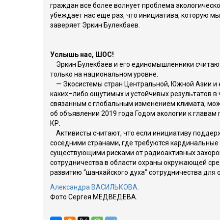
граждан все более волнует проблема экологическ
убеждает нас еще раз, что инициатива, которую м
заверяет Эркин Булекбаев.
Услышь нас, ШОС!
Эркин Булекбаев и его единомышленники считают,
только на национальном уровне.
— Экосистемы стран Центральной, Южной Азии и ев
каких–либо ощутимых и устойчивых результатов в 
связанным с глобальным изменением климата, мож
об объявлении 2019 года Годом экологии к главам 
КР.
Активисты считают, что если инициативу поддерж
соседними странами, где требуются кардинальные м
существующими рисками от радиоактивных захорон
сотрудничества в области охраны окружающей сред
развитию “шанхайского духа” сотрудничества для 
Александра ВАСИЛЬКОВА.
Фото Сергея МЕДВЕДЕВА.