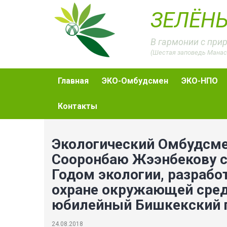
ЗЕЛЁНЫ
В гармонии с при
(Шестая заповедь Манас
Главная
ЭКО-Омбудсмен
ЭКО-НПО
Контакты
Экологический Омбудсме
Сооронбаю Жээнбекову с
Годом экологии, разраб
охране окружающей среды
юбилейный Бишкекский 
24.08.2018