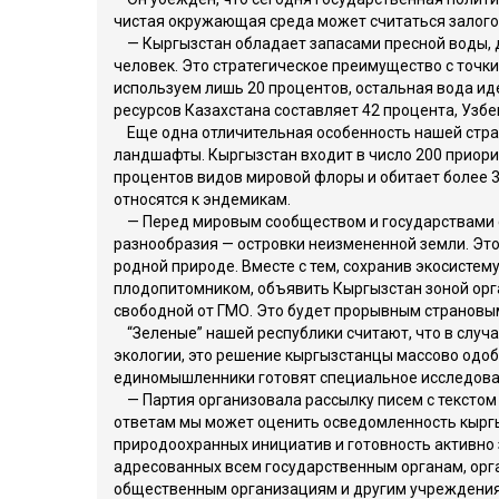
чистая окружающая среда может считаться залого
— Кыргызстан обладает запасами пресной воды, 
человек. Это стратегическое преимущество с точк
используем лишь 20 процентов, остальная вода ид
ресурсов Казахстана составляет 42 процента, Узбе
Еще одна отличительная особенность нашей стра
ландшафты. Кыргызстан входит в число 200 приори
процентов видов мировой флоры и обитает более 
относятся к эндемикам.
— Перед мировым сообществом и государствами се
разнообразия — островки неизмененной земли. Это
родной природе. Вместе с тем, сохранив экосисте
плодопитомником, объявить Кыргызстан зоной орга
свободной от ГМО. Это будет прорывным страновы
“Зеленые” нашей республики считают, что в случ
экологии, это решение кыргызстанцы массово одобр
единомышленники готовят специальное исследован
— Партия организовала рассылку писем с текстом э
ответам мы может оценить осведомленность кыргы
природоохранных инициатив и готовность активно
адресованных всем государственным органам, орг
общественным организациям и другим учреждениям