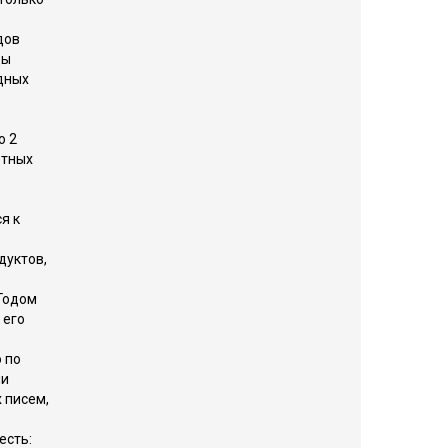
дов
ды
дных
о 2
отных
я к
дуктов,
Годом
 его
 по
ии
 писем,
есть: