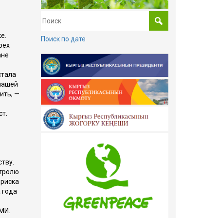
е.
Поиск по дате
рех
ане
стала
 нашей
ить, —
ст.
ству.
нтролю
 риска
 года
МИ.