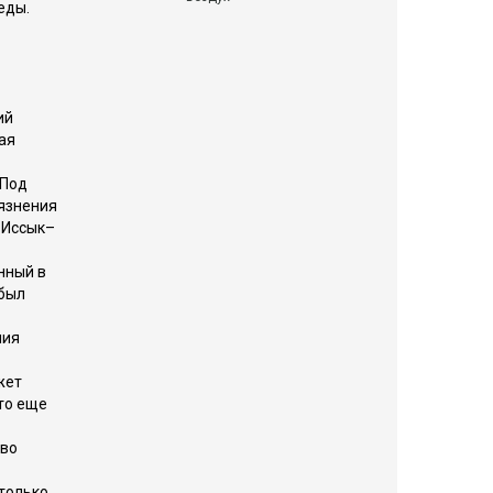
еды.
ий
ая
 Под
рязнения
 Иссык–
нный в
 был
лия
жет
то еще
тво
 только