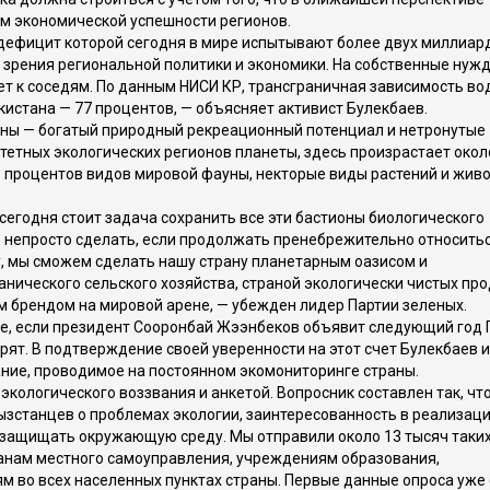
м экономической успешности регионов.
дефицит которой сегодня в мире испытывают более двух миллиар
и зрения региональной политики и экономики. На собственные нуж
ет к соседям. По данным НИСИ КР, трансграничная зависимость во
кистана — 77 процентов, — объясняет активист Булекбаев.
ны — богатый природный рекреационный потенциал и нетронутые
тетных экологических регионов планеты, здесь произрастает окол
3 процентов видов мировой фауны, некторые виды растений и жив
годня стоит задача сохранить все эти бастионы биологического
 непросто сделать, если продолжать пренебрежительно относитьс
му, мы сможем сделать нашу страну планетарным оазисом и
нического сельского хозяйства, страной экологически чистых про
м брендом на мировой арене, — убежден лидер Партии зеленых.
ае, если президент Сооронбай Жээнбеков объявит следующий год 
ят. В подтверждение своей уверенности на этот счет Булекбаев и
ие, проводимое на постоянном экомониторинге страны.
кологического воззвания и анкетой. Вопросник составлен так, что
зстанцев о проблемах экологии, заинтересованность в реализац
 защищать окружающую среду. Мы отправили около 13 тысяч таких
анам местного самоуправления, учреждениям образования,
 во всех населенных пунктах страны. Первые данные опроса уже 