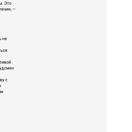
ы. Это
ления, —
ь не
ться
тивой
будсмен
ву с
и
ии