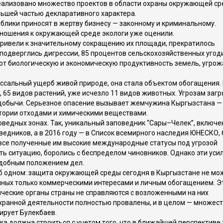
еализовано множество проектов в области охраны окружающей ср
ольшей частью декларативного характера.
лики приносят в жертву бизнесу — законному и криминальному.
тношения к окружающей среде экологи уже оценили.
привели к значительному сокращению их площади, прекратилось
подверглись дигрессии, 85 процентов сельскохозяйственных угод
ют биологическую и экономическую продуктивность земель, угрож
ссальный ущерб живой природе, она стала объектом обогащения.
 65 видов растений, уже исчезло 11 видов животных. Угрозам заг
 добычи. Серьезное опасение вызывает жемчужина Кыргызстана —
тории отходами и химическими веществами.
едных зонах. Так, уникальный заповедник “Сары–Челек”, включе
едников, а в 2016 году — в Список всемирного наследия ЮНЕСКО,
 все полученные им высокие международные статусы под угрозой
ь ситуацию, боролись с беспределом чиновников. Однако эти уси
одобным положением дел.
об одном: защита окружающей среды сегодня в Кыргызстане не мо
енных только коммерческими интересами и личным обогащением. Э
ические органы страны не справляются с возложенными на них
ранной деятельности полностью провалены, и в целом — множес
тирует Булекбаев.
а должна строиться с учетом того, что в ближайшей перспективе