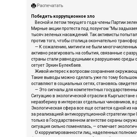
Распечатать
Победить коррупционное зло
Весной и летом текущего года члены Партии зеле
Мирные акции протеста под лозунгом “Мы задыхаем
тысяч зеленых насаждений. Так активисты попыта
против того, чтобы столица окончательно трансфо
— К сожалению, митинги не были многочисленными
активно реагировать на события, связанные с разру
страны стали равнодушными к разрушению среды о
сетует Эркин Булекбаев.
Живой интерес к вопросам сохранения окружающей
Такие выводы можно сделать уже по тому большом
оставляют в социальных сетях, становясь свидете
— Это сигналы для компетентных государственных 
Ситуацию в экологической отрасли в Кыргызстане 
неразбериху в интересах отдельных чиновников, в 
Экологическая сфера все еще остается одной из н
за реализацией антикоррупционной стратегии при 
только в Государственном агентстве охраны окруж
ситуация сильно поменялась, — отмечает экологич
О коррумпированности лиц, наделенных полномоч