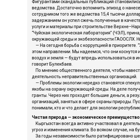
Фигурантами скандальных публикаций становились
ведомства. Достаточно вспомнить эпизод о нанесе
сотрудником того же ведомства 15,4 тысячи доллар
задержанием он успел сжечь полученные в качеств
услуги и материалы при строительстве Верхне–Нары
“Чуйская экологическая лаборатория” (ЧЭЛ), при
окружающей среды и экобезопасности ГАООСЛХ. Ник
— На сегодня борьба с коррупцией в приоритете.
этом направлении. Мы надеемся, что они коснутся 
воздух и земля — будут впредь использоваться в и
говорит Булекбаев.
По мнению общественного деятеля, чтобы навести
деятельность неправительственных организаций.
— Проблемы экологии нередко становятся спекуля
якобы на охрану окружающей среды. На деле получа
гранты. Через них проходят большие деньги, а ре
организаций, занятых в сфере охраны природы. Пу
понимали, кто и что делает для экологии республи
Чистая природа — экономическое преимущество
Кыргызстан всегда активно участвовал в деятел
угроз и изменения климата. Во всяком случае, на бу
За годы независимости было ратифицировано шес