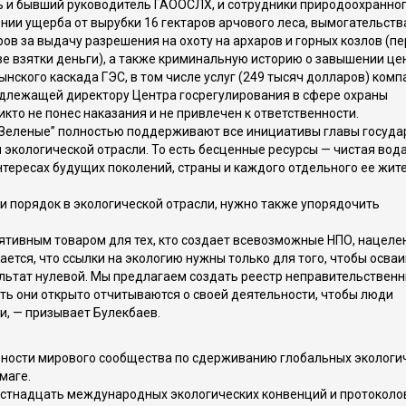
 и бывший руководитель ГАООСЛХ, и сотрудники природоохранно
нии ущерба от вырубки 16 гектаров арчового леса, вымогательств
ов за выдачу разрешения на охоту на архаров и горных козлов (п
е взятки деньги), а также криминальную историю о завышении це
нского каскада ГЭС, в том числе услуг (249 тысяч долларов) комп
надлежащей директору Центра госрегулирования в сфере охраны
то не понес наказания и не привлечен к ответственности.
 “Зеленые” полностью поддерживают все инициативы главы госуда
и экологической отрасли. То есть бесценные ресурсы — чистая вода
нтересах будущих поколений, страны и каждого отдельного ее жите
 порядок в экологической отрасли, нужно также упорядочить
тивным товаром для тех, кто создает всевозможные НПО, нацел
ется, что ссылки на экологию нужны только для того, чтобы осва
зультат нулевой. Мы предлагаем создать реестр неправительствен
сть они открыто отчитываются о своей деятельности, чтобы люди
ки, — призывает Булекбаев.
ьности мирового сообщества по сдерживанию глобальных экологи
маге.
тнадцать международных экологических конвенций и протоколо