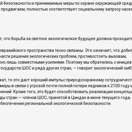
ой безопасности и принимаемые меры по охране окружающей сред
ы продвигаем, полностью соответствует социальному запросу насе
 что борьба за светлое экологическое будущее должна проходит
разийского пространства тесно связаны. Это означает, что доби
части решения экологических проблем, противостоять вызовам,
но лишь совместными усилиями. Поэтому мы обратились с инициа
государств ШОС и ряда других стран, — говорит экологический ом
ат, то это даст хороший импульс природоохранному сотрудничест
еры в связи с угрозой почти полной потери ледников к 2100 году 
ений. Кроме того, это будет способствовать реализации концепц
ы стран — членов ШОС, принятой в Циндао в июне текущего года,
обеспечения региональной экологической безопасности.