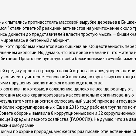
ных пытались противостоять массовой вырубке деревьев в Бишкек
ся!” стали ответной реакцией активистов на уничтожение около т
лись донести до представителей власти простую мысль — бишкекч
рмировалась в бетонный лабиринт.
, хотя проблема касается всех бишкекчан. Общественность пере
шением экологии. Но, думаю, что это вовсе не значит, что жители
битания. Просто они чувствуют себя бессильными что–либо измен
 среды у простых граждан нашей страны остался, уверен активи
у количеству интернет–посланий властям, которые кыргызстанцы
лями нарушения экологического законодательства.
органов, на которые, к сожалению, далеко не всегда реагируют.
сегодня можно характеризовать как сознательно организованную
результате чего наносится колоссальный ущерб природе и государ
аиболее коррумпированных. Еще в 2016 году рабочая группа по ко
Совете обороны выявила 8 коррупционных зон и 32 коррупционных
ающей среды и лесного хозяйства (ГАООСЛХ). Не думаю, что за два
еский омбудсмен.
иями по охране природы, множество раз писали отечественные С