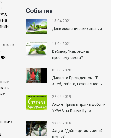
го
а
События
еред
н на
15.04.2021
ании
День экологических знаний
13.04.2021
рства в
,
Вебинар "Как решить
ля, —
проблему смога?"
01.06.2020
Диалог с Президентом КР:
енные
Хлеб, Работа, Безопасность
ивать
ных
22.04.2019
Акция: Призыв против добычи
УРАНА на Иссык-Куле!!!
ческих
29.03.2018
Акция: "Дайте детям чистый
в,
воздух"